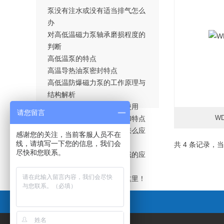
泵没有注水或没有适当排气怎么
办
对高低温磁力泵轴承磨损程度的
判断
高低温泵的特点
高温导热油泵密封特点
高低温防爆磁力泵的工作原理与
结构解析
聊聊气液混合泵的原理及使用
请您留言
W
高温循环油泵的使用范围和特点
高温热泵在化工行业具体怎么应
感谢您的关注，当前客服人员不在
更新
用？
线，请填写一下您的信息，我们会
共 4 条记录，当
尽快和您联系。
高低温磁力泵在水处理领域的应
用前景
如何提升热油泵的扬程看这里！