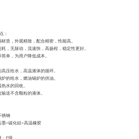
点：
铜材质，外观精致，配合精密，性能高。
能耗，无脉动，流速快，高扬程，稳定性更好。
养简单，为用户降低成本。
的高压给水，高温液体的循环。
锅炉的给水，燃油锅炉的供油。
温热水的回收。
统输送不含颗粒的液体。
不锈钢
石墨+碳化硅+高温橡胶
级：F级