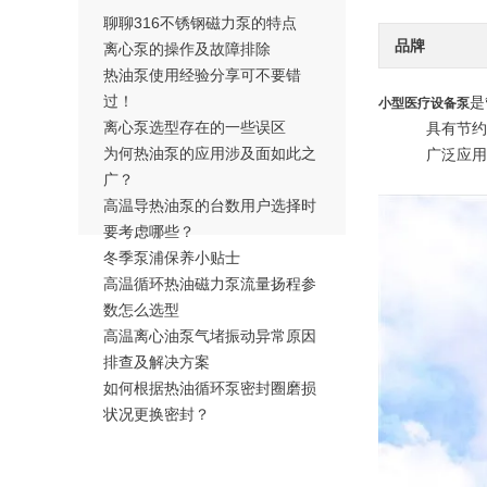
聊聊316不锈钢磁力泵的特点
品牌
离心泵的操作及故障排除
热油泵使用经验分享可不要错
过！
是
小型医疗设备泵
离心泵选型存在的一些误区
具有节约安装
为何热油泵的应用涉及面如此之
广泛应用于小
广？
高温导热油泵的台数用户选择时
要考虑哪些？
冬季泵浦保养小贴士
高温循环热油磁力泵流量扬程参
数怎么选型
高温离心油泵气堵振动异常原因
排查及解决方案
如何根据热油循环泵密封圈磨损
状况更换密封？