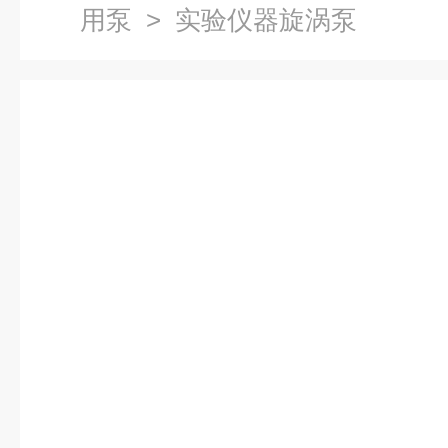
用泵
> 实验仪器旋涡泵