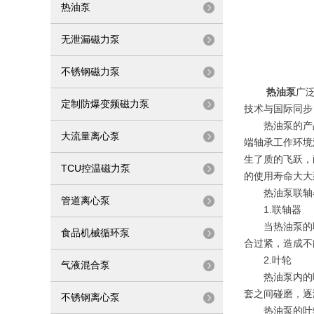
热油泵
无泄漏磁力泵
不锈钢磁力泵
热油泵
广
定制防爆变频磁力泵
技术与国际同步
热油泵的产品外
大流量离心泵
端轴承工作环境
生了质的飞跃，
TCU控温磁力泵
的使用寿命大大
热油泵联轴器
管道离心泵
1.联轴器
当热油泵的联
食品机械循环泵
合过紧，造成不
2.叶轮
气液混合泵
热油泵内的叶
套之间碰磨，逐
不锈钢离心泵
热油泵的叶轮