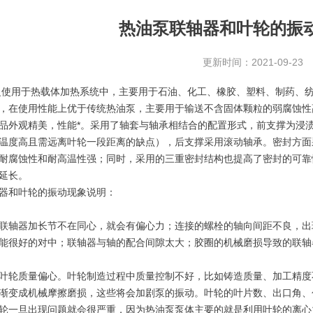
热油泵联轴器和叶轮的振
更新时间：2021-09-23
泛使用于热载体加热系统中，主要用于石油、化工、橡胶、塑料、制药、
，在使用性能上优于传统热油泵，主要用于输送不含固体颗粒的弱腐蚀性
观精美，性能*。采用了轴套与轴承相结合的配置形式，前支撑为浸渍青
温度高且需远离叶轮一段距离的缺点），后支撑采用滚动轴承。密封方面
耐腐蚀性和耐高温性强；同时，采用的三重密封结构也提高了密封的可靠
延长。
和叶轮的振动现象说明：
轴器加长节不在同心，就会有偏心力；连接的螺栓的轴向间距不良，出
能很好的对中；联轴器与轴的配合间隙太大；胶圈的机械磨损导致的联轴
轮质量偏心。叶轮制造过程中质量控制不好，比如铸造质量、加工精度
渐变成机械摩擦磨损，这些将会加剧泵的振动。叶轮的叶片数、出口角、
一旦出现问题就会很严重，因为热油泵泵体主要的就是利用叶轮的离心