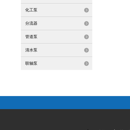
化工泵
分流器
管道泵
清水泵
联轴泵