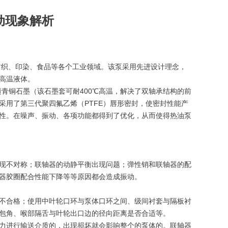
动现象解析
纺织、印染、食品等各个工业领域。该泵采用先进设计理念，
高温液体。
铜石墨（该石墨套可耐400℃高温，解决了双轴承结构的前
采用了第三代聚四氟乙烯（PTFE）唇形密封，使密封性能产
性。在噪声、振动、各项功能都得到了优化，从而使得热油泵
现不对称；联轴器的动静平衡出现问题；弹性销和联轴器的配
器胶圈配合性能下降等等原因都会造成振动。
不合格；使用中叶轮口环与泵体口环之间、级间衬套与隔板衬
包角、喉部隔舌与叶轮出口边的径向距离是否合适等。
力进行输送介质的，出现损坏就会影响整个的泵体的。联轴器