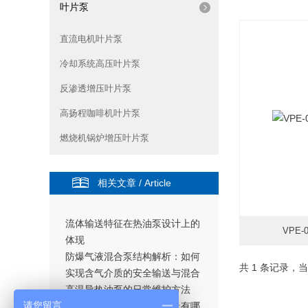
叶片泵
直流电机叶片泵
冷却系统高压叶片泵
反渗透增压叶片泵
高扬程咖啡机叶片泵
燃烧机锅炉增压叶片泵
相关文章 / Article
流体输送特征在热油泵设计上的
VPE
体现
防爆气液混合泵结构解析：如何
更新
共 1 条记录，当
实现含气介质的安全输送与混合
高温导热油泵的日常维护方法
请您留言
高低温磁力泵在材料选型上有哪