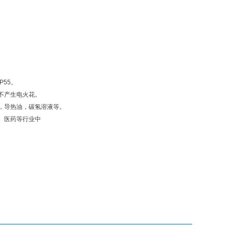
P55。
不产生电火花。
，导热油，碳氢溶液等。
、医药等行业中