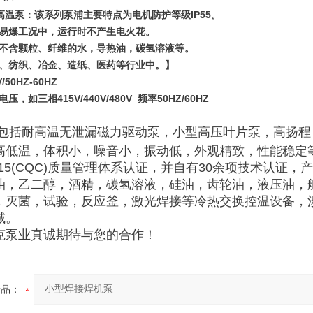
高温泵：该系列泵浦主要特点为电机防护等级IP55。
易爆工况中，运行时不产生电火花。
不含颗粒、纤维的水，导热油，碳氢溶液等。
、纺织、冶金、造纸、医药等行业中。】
50HZ-60HZ
，如三相415V/440V/480V 频率50HZ/60HZ
包括耐高温无泄漏磁力驱动泵，小型高压叶片泵，高扬程
高低温，体积小，噪音小，振动低，外观精致，性能稳定
1:2015(CQC)质量管理体系认证，并自有30余项技术认证
油，乙二醇，酒精，碳氢溶液，硅油，齿轮油，液压油，
，灭菌，试验，反应釜，激光焊接等冷热交换控温设备，
域。
泵业真诚期待与您的合作！
产品：