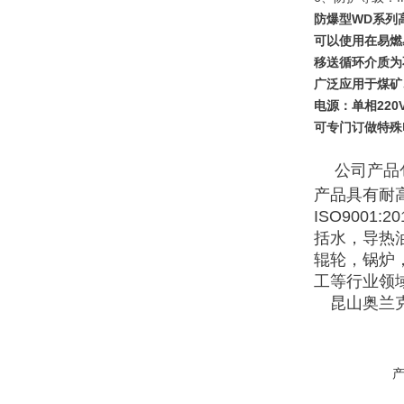
防爆型WD系列
可以使用在易燃
移送循环介质为
广泛应用于煤矿
电源：单相220V/
可专门订做特殊电压
公司产品
产品具有耐
ISO900
括水，导热
辊轮，锅炉
工等行业领
昆山奥兰克