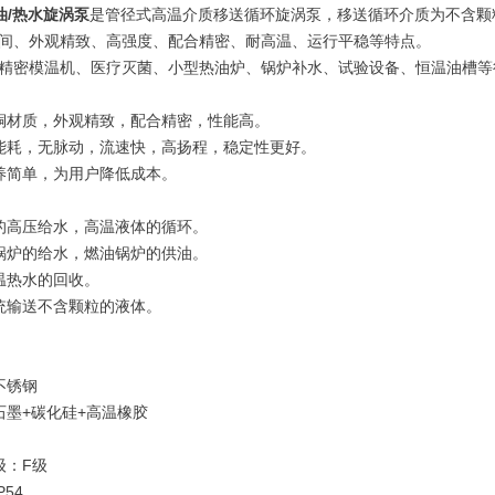
油/热水旋涡泵
是管径式高温介质移送循环旋涡泵，移送循环介质为不含颗
间、外观精致、高强度、配合精密、耐高温、运行平稳等特点。
精密模温机、医疗灭菌、小型热油炉、锅炉补水、试验设备、恒温油槽等
铜材质，外观精致，配合精密，性能高。
能耗，无脉动，流速快，高扬程，稳定性更好。
养简单，为用户降低成本。
的高压给水，高温液体的循环。
锅炉的给水，燃油锅炉的供油。
温热水的回收。
统输送不含颗粒的液体。
不锈钢
石墨+碳化硅+高温橡胶
级：F级
54