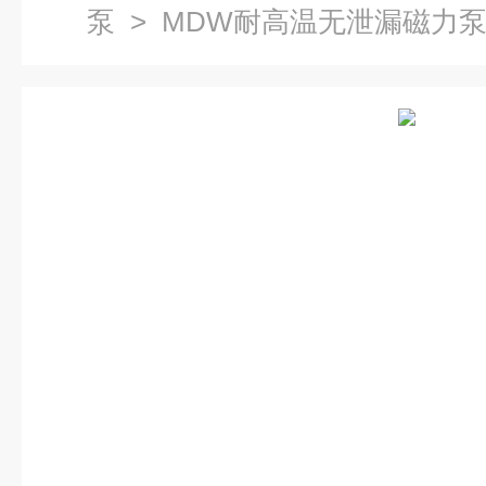
泵
> MDW耐高温无泄漏磁力