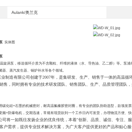
Aulank/奥兰克
泵
实体图
泵
高温旋涡泵，移送循环介质为不含颗粒、纤维的液体（水、导热油、乙二醇）等。泵浦
菌器、蒸汽发生器、锅炉补水等各个领域。
制造有限公司创建于2007年，是集研发、生产、销售于一体的高温循
销售，同时拥有专业的技术研发团队、销售团队、生产、品质管理团队，
用碳化硅+石墨的机械密封，耐高温氟橡胶密封圈，有专业的团队协助选型，款项发票
变频+防爆电机，交期迅速，常规有现货款到一个工作日内可发货，办理物流方便、快
将一如既往发扬企业的优良传统，本着“创新、品质、诚信、专注、服务 
客户需求，提供专业技术解决方案，为广大客户提供更好的产品和贴心服