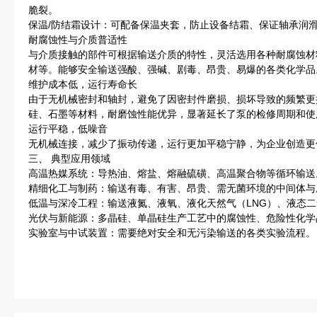
脆裂。
保温/防结霜设计：可配备保温夹套，防止设备结霜、保证轴承润
耐腐蚀性与介质普适性
与介质接触的部件可根据输送介质的特性，灵活选用各种耐腐蚀材料，
材等。能够安全输送强酸、强碱、剧毒、昂贵、易爆的各类化学品
维护成本低，运行寿命长
由于无机械密封和轴封，避免了因密封件磨损、损坏导致的频繁更
硅、石墨等材料，耐磨蚀性能优异，显著延长了泵的检修周期和使
运行平稳，低噪音
无机械连接，减少了振动传递，运行更加平稳宁静，为企业创造更
三、 典型应用领域
高温热媒系统：导热油、熔盐、熔融硫磺、高温聚合物等循环输送
精细化工与制药：输送有毒、有害、昂贵、需无菌环境的中间体与
低温与深冷工程：输送液氮、液氧、液化天然气（LNG）、液态
光伏与新能源：多晶硅、单晶硅生产工艺中的腐蚀性、危险性化学
实验室与中试装置：需要绝对安全和无污染输送的各类实验流程。