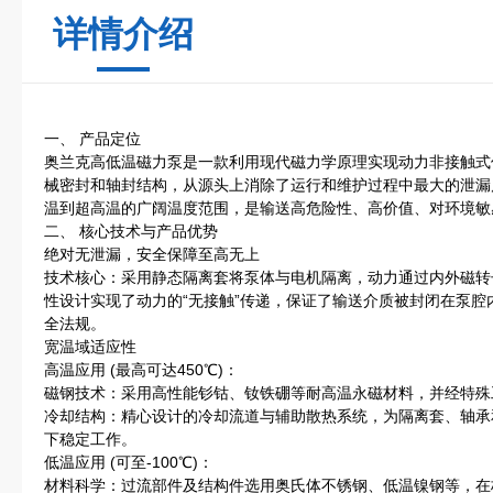
详情介绍
一、 产品定位
奥兰克高低温磁力泵是一款利用现代磁力学原理实现动力非接触式
械密封和轴封结构，从源头上消除了运行和维护过程中最大的泄漏
温到超高温的广阔温度范围，是输送高危险性、高价值、对环境敏
二、 核心技术与产品优势
绝对无泄漏，安全保障至高无上
技术核心：采用静态隔离套将泵体与电机隔离，动力通过内外磁转
性设计实现了动力的“无接触”传递，保证了输送介质被封闭在泵腔
全法规。
宽温域适应性
高温应用 (最高可达450℃)：
磁钢技术：采用高性能钐钴、钕铁硼等耐高温永磁材料，并经特殊
冷却结构：精心设计的冷却流道与辅助散热系统，为隔离套、轴承
下稳定工作。
低温应用 (可至-100℃)：
材料科学：过流部件及结构件选用奥氏体不锈钢、低温镍钢等，在