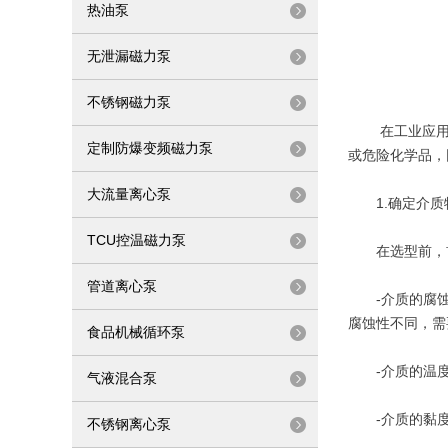
热油泵
无泄漏磁力泵
不锈钢磁力泵
在工业应用
定制防爆变频磁力泵
或危险化学品，
大流量离心泵
1.确定介质
TCU控温磁力泵
在选型前，首
管道离心泵
-介质的腐蚀
腐蚀性不同，需
食品机械循环泵
-介质的温度
气液混合泵
-介质的黏度
不锈钢离心泵