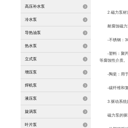
高压补水泵
2.磁力泵材
冷水泵
耐腐蚀磁力泵
导热油泵
-不锈钢：30
热水泵
-塑料：聚丙烯
立式泵
等腐蚀性介质。
增压泵
-陶瓷：用于
焊机泵
-碳纤维和复
液压泵
3.驱动系统
旋涡泵
磁力泵的驱动
叶片泵