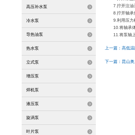
7.拧开注油
高压补水泵
8.拧开轴承
9.利用压力
冷水泵
10.将轴承体
导热油泵
11.将泵轴上
上一篇：
高低温
热水泵
下一篇：
昆山奥
立式泵
增压泵
焊机泵
液压泵
旋涡泵
叶片泵