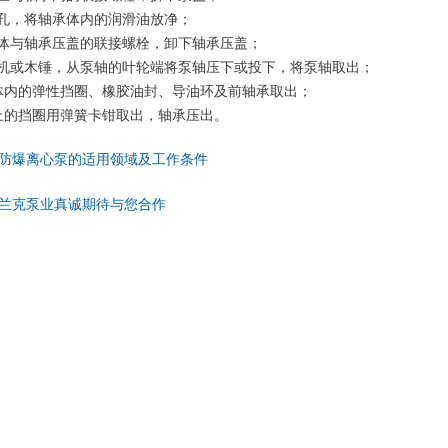
孔，将轴承体内的润滑油放净；
体与轴承压盖的联接螺栓，卸下轴承压盖；
机或木锤，从泵轴的叶轮端将泵轴压下或投下，将泵轴取出；
内的弹性挡圈、橡胶油封、导油环及前轴承取出；
的挡圈用弹簧卡钳取出，轴承压出。
防爆离心泵的适用领域及工作条件
兰克泵业真诚期待与您合作