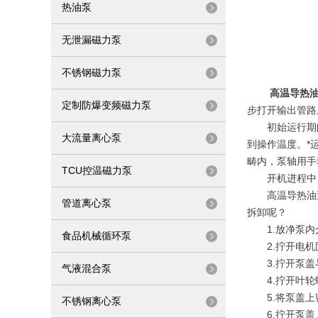
热油泵
无泄漏磁力泵
不锈钢磁力泵
高温导热
定制防爆变频磁力泵
步打开输出管路
初始运行期间，
大流量离心泵
到操作温度。*
畴内，泵轴用手
TCU控温磁力泵
开机进程中，要
高温导热油泵
管道离心泵
拆卸呢？
1.放净泵内
食品机械循环泵
2.拧开电机
3.拧开泵盖与
气液混合泵
4.拧开叶轮
5.将泵盖上
不锈钢离心泵
6.拧开泵盖