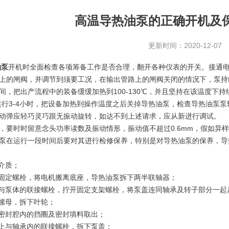
高温导热油泵的正确开机及
更新时间：2020-12-07
油泵
开机时全面检查各项筹备工作是否合理，翻开各种仪表的开关。接通
上的闸阀，并调节到须要工况，在输出管路上的闸阀关闭的情况下，泵持
把出产流程中的装备缓缓加热到100-130℃，并且坚持在该温度下
运行3-4小时，把设备加热到操作温度之后关掉导热油泵，检查导热油泵
动弹应轻巧灵巧跟无振动旋转，如达不到上述请求，应从新进行调试。
时时留意念头功率读数及振动情形，振动值不超过0.6mm，假如异样
在运行一段时间后要对其进行检修保养，特别是对导热油泵的保养，导
介质；
固定螺栓，将电机搬离底座，导热油泵拆下两半联轴器；
泵体的联接螺栓，拧开固定支架螺栓，将泵盖连同轴承及转子部分一起
螺母，拆下叶轮；
密封腔内的挡圈及密封填料取出；
上与轴承内的联接螺栓，拆下泵盖；