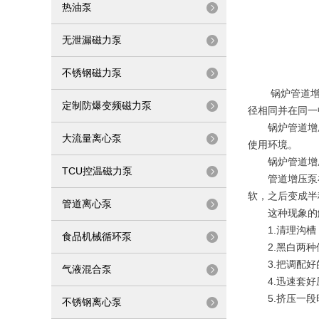
热油泵
无泄漏磁力泵
不锈钢磁力泵
锅炉管道增压
定制防爆变频磁力泵
径相同并在同一
锅炉管道增压
大流量离心泵
使用环境。
锅炉管道增压
TCU控温磁力泵
管道增压泵在
软，之后变成半
管道离心泵
这种现象的解
1.清理沟槽
食品机械循环泵
2.黑白两种修
3.把调配好
气液混合泵
4.迅速套好压
5.挤压一段
不锈钢离心泵