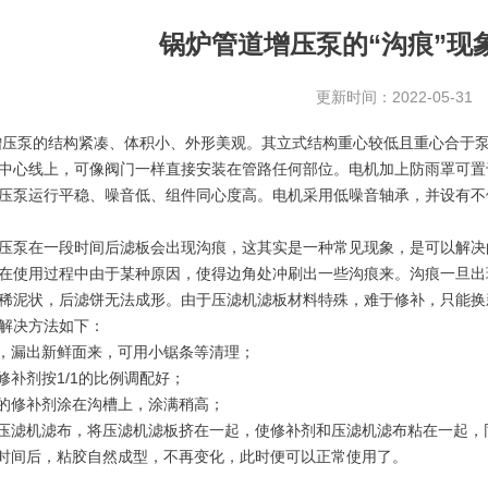
锅炉管道增压泵的“沟痕”现
更新时间：2022-05-31
泵的结构紧凑、体积小、外形美观。其立式结构重心较低且重心合于泵
中心线上，可像阀门一样直接安装在管路任何部位。电机加上防雨罩可置
泵运行平稳、噪音低、组件同心度高。电机采用低噪音轴承，并设有不
泵在一段时间后滤板会出现沟痕，这其实是一种常见现象，是可以解决
使用过程中由于某种原因，使得边角处冲刷出一些沟痕来。沟痕一旦出
稀泥状，后滤饼无法成形。由于压滤机滤板材料特殊，难于修补，只能换
决方法如下：
，漏出新鲜面来，可用小锯条等清理；
补剂按1/1的比例调配好；
的修补剂涂在沟槽上，涂满稍高；
滤机滤布，将压滤机滤板挤在一起，使修补剂和压滤机滤布粘在一起，
时间后，粘胶自然成型，不再变化，此时便可以正常使用了。