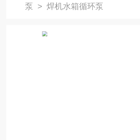
泵
> 焊机水箱循环泵