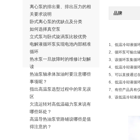
离心泵的排出量、排出压力的相
品牌
关要求说明
卧式离心泵的优缺点及分类
如何选择真空泵
立式泵与卧式旋涡泵比较优势
电解液循环泵实现电池内部精准
1、低温冷却液循
循环
2、循环泵可输出
热水泵一旦故障时的维修计划解
3、该循环泵集循
读
4、低温冷却液循
热油泵轴承体加油时要注意哪些
5、可以直接通过
事项呢？
6、低温冷却液循
指出高温泵选型过程中的常见误
7、有些产品具有
区
8、该低温冷却液
欠流运转对高低温磁力泵来说有
哪些坏处？
高温导热油泵管路铺设哪些是值
得注意的？